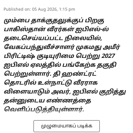
Published on
:
05 Aug 2026, 1:15 pm
மும்பை தாக்குதலுக்குப் பிறகு
பாகிஸ்தான் வீரர்கள் ஐபிஎல்-ல்
தடைசெய்யப்பட்ட நிலையில்,
வேகப்பந்துவீச்சாளர் முகமது அமீர்
பிரிட்டிஷ் குடியுரிமை பெற்று 2027
ஐபிஎல் ஏலத்தில் பங்கேற்க தகுதி
பெற்றுள்ளார். தி ஹண்ட்ரட்
தொடரில் உள்நாட்டு வீரராக
விளையாடும் அவர், ஐபிஎல் குறித்து
தன்னுடைய எண்ணத்தை
வெளிப்படுத்தியுள்ளார்.
முழுமையாகப் படிக்க