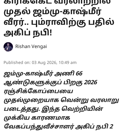
கிரிக்கெட் வரலாற்றில்
முதல் ஜம்மு-காஷ்மீர்
வீரர்.. பும்ராவிற்கு பதில்
அகிப் நபி!
Rishan Vengai
Published on
:
03 Aug 2026, 10:49 am
ஜம்மு-காஷ்மீர் அணி 66
ஆண்டுகளுக்குப் பிறகு 2026
ரஞ்சிக்கோப்பையை
முதல்முறையாக வென்று வரலாறு
படைத்தது. இந்த வெற்றியின்
முக்கிய காரணமாக
வேகப்பந்துவீச்சாளர் அகிப் நபி 2