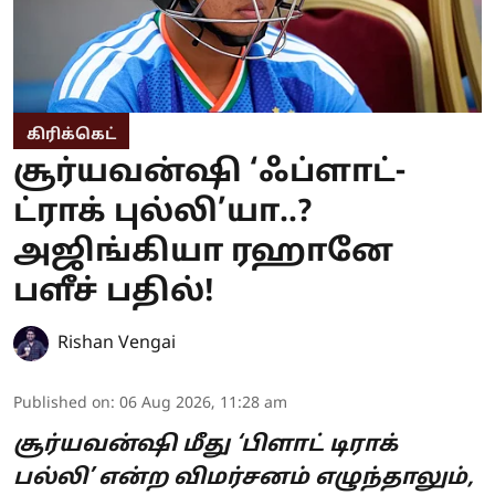
கிரிக்கெட்
சூர்யவன்ஷி ‘ஃப்ளாட்-
ட்ராக் புல்லி’யா..?
அஜிங்கியா ரஹானே
பளீச் பதில்!
Rishan Vengai
Published on
:
06 Aug 2026, 11:28 am
சூர்யவன்ஷி மீது ‘பிளாட் டிராக்
பல்லி’ என்ற விமர்சனம் எழுந்தாலும்,