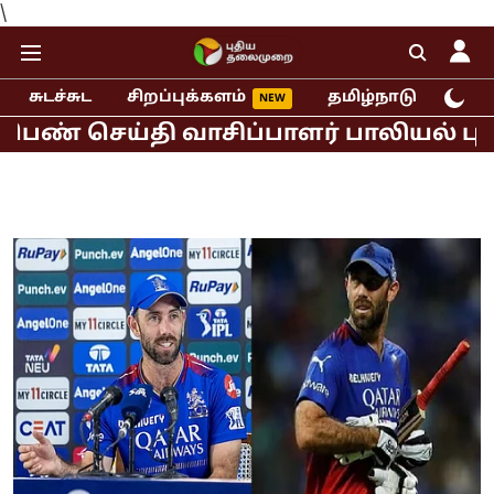
\
சுடச்சுட
சிறப்புக்களம்
தமிழ்நாடு
இந்
ெய்தி வாசிப்பாளர் பாலியல் புகார்!
ம