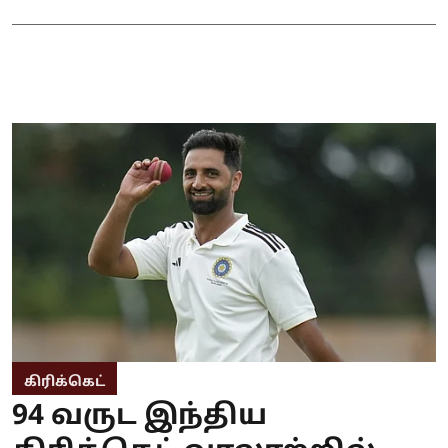
கிரிக்கெட்
94 வருட இந்திய