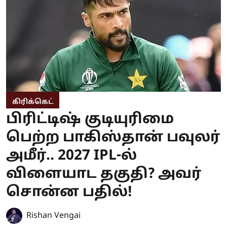
கிரிக்கெட்
பிரிட்டிஷ் குடியுரிமை
பெற்ற பாகிஸ்தான் பவுலர்
அமீர்.. 2027 IPL-ல்
விளையாட தகுதி? அவர்
சொன்ன பதில்!
Rishan Vengai