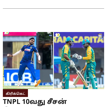
கிரிக்கெட்
TNPL 10வது சீசன்