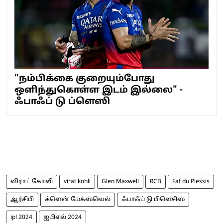
"நம்பிக்கை குறையும்போது
ஒளிந்துகொள்ள இடம் இல்லை" -
ஃபாஃப் டு ப்ளெஸி
விராட் கோலி
virat kohli
Glen Maxwell
RCB
Faf du Plessis
ஆர்சிபி
க்ளென் மேக்ஸ்வெல்
ஃபாஃப் டு பிளெசிஸ்
ipl 2024
ஐபிஎல் 2024