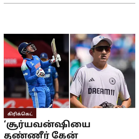
கிரிக்கெட்
‘சூர்யவன்ஷியை
தண்ணீர் கேன்