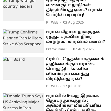
டிரம்புக்கு எதிராக
வளைகுடா நாடுகள்
திரும்பியது ஏன்..? ஈரான்
போரில் பரபரப்பு!
PT WEB
03 Aug 2026
ஈரான் மீதான தாக்குதல்
ரத்து.. ட்ரம்பின் திடீர்
மாற்றம்.. காரணம் என்ன?
Premkumar S
02 Aug 2026
ட்ரம்ப் – நெதன்யாகுவைக்
குறிவைக்கும் ஈரான்..
பொது இடங்களில்
விளம்பரம் வைத்து
மிரட்டுவது ஏன்?
PT WEB
17 Jul 2026
ஈரானில் 6-வது இரவாக
தொடர் தாக்குதல் ;
அமெரிக்கா மிகப்பெரிய
வெற்றி - ட்ரம்ப் அதிரடி