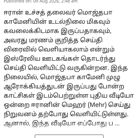
Published on
:
09 Aug 2026, 2:48 am
ஈரான் உச்சத் தலைவர் மொஜ்தபா
காமேனியின் உடல்நிலை மிகவும்
கவலைக்கிடமாக இருப்பதாகவும்,
அவரது மரணம் குறித்த செய்தி
விரைவில் வெளியாகலாம் என்றும்
இஸ்ரேலிய ஊடகங்கள் தொடர்ந்து
செய்தி வெளியிட்டு வருகின்றன. இந்த
நிலையில், மொஜ்தபா காமேனி முழு
ஆரோக்கியத்துடன் இருப்பது போன்ற
காட்சிகள் இடம்பெற்றுள்ள புதிய வீடியோ
ஒன்றை ஈரானின் மெஹர் (Mehr) செய்து
நிறுவனம் தற்போது வெளியிட்டுள்ளது.
ஆனால், இந்த வீடியோ எப்போது ப ...