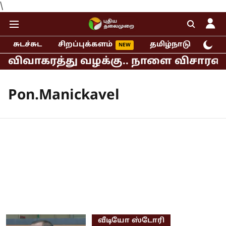
\
சுடச்சுட
சிறப்புக்களம்
தமிழ்நாடு
இந்
ீதா விவாகரத்து வழக்கு.. நாளை விசாரண
Pon.Manickavel
வீடியோ ஸ்டோரி