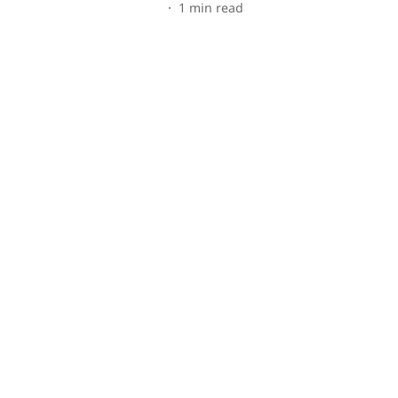
1
min read