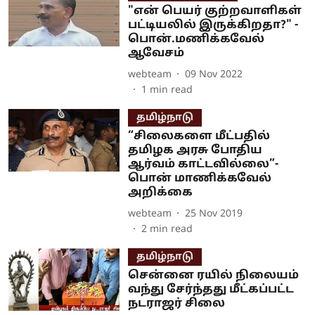
"என் பெயர் குற்றவாளிகள்
பட்டியலில் இருக்கிறதா?" -
பொன்.மணிக்கவேல்
ஆவேசம்
webteam
09 Nov 2022
1
min read
தமிழ்நாடு
“சிலைகளை மீட்பதில்
தமிழக அரசு போதிய
ஆர்வம் காட்டவில்லை”-
பொன் மாணிக்கவேல்
அறிக்கை
webteam
25 Nov 2019
2
min read
தமிழ்நாடு
சென்னை ரயில் நிலையம்
வந்து சேர்ந்தது மீட்கப்பட்ட
நடராஜர் சிலை