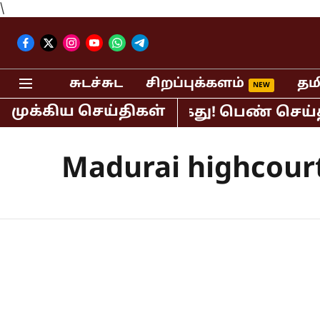
\
சுடச்சுட
சிறப்புக்களம்
தம
முக்கிய செய்திகள்
ர் பி.ஆர்.சுந்தர் கைது! பெண் செய்தி 
Madurai highcour