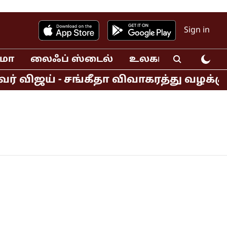
Sign in
ிமா
லைஃப் ஸ்டைல்
உலகம்
வீடியோ
ர் விஜய் - சங்கீதா விவாகரத்து வழக்