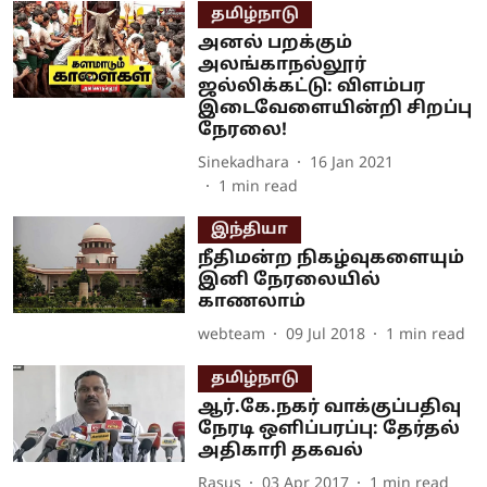
தமிழ்நாடு
அனல் பறக்கும்
அலங்காநல்லூர்
ஜல்லிக்கட்டு: விளம்பர
இடைவேளையின்றி சிறப்பு
நேரலை!
Sinekadhara
16 Jan 2021
1
min read
இந்தியா
நீதிமன்ற நிகழ்வுகளையும்
இனி நேரலையில்
காணலாம்
webteam
09 Jul 2018
1
min read
தமிழ்நாடு
ஆர்.கே.நகர் வாக்குப்பதிவு
நேரடி ஒளிப்பரப்பு: தேர்தல்
அதிகாரி தகவல்
Rasus
03 Apr 2017
1
min read