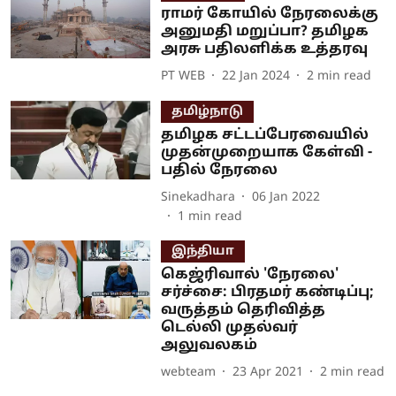
ராமர் கோயில் நேரலைக்கு
அனுமதி மறுப்பா? தமிழக
அரசு பதிலளிக்க உத்தரவு
PT WEB
22 Jan 2024
2
min read
தமிழ்நாடு
தமிழக சட்டப்பேரவையில்
முதன்முறையாக கேள்வி -
பதில் நேரலை
Sinekadhara
06 Jan 2022
1
min read
இந்தியா
கெஜ்ரிவால் 'நேரலை'
சர்ச்சை: பிரதமர் கண்டிப்பு;
வருத்தம் தெரிவித்த
டெல்லி முதல்வர்
அலுவலகம்
webteam
23 Apr 2021
2
min read