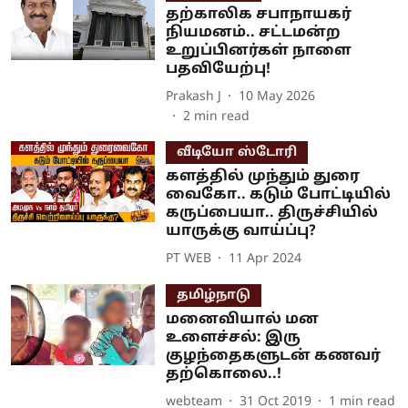
தற்காலிக சபாநாயகர்
நியமனம்.. சட்டமன்ற
உறுப்பினர்கள் நாளை
பதவியேற்பு!
Prakash J
10 May 2026
2
min read
வீடியோ ஸ்டோரி
களத்தில் முந்தும் துரை
வைகோ.. கடும் போட்டியில்
கருப்பையா.. திருச்சியில்
யாருக்கு வாய்ப்பு?
PT WEB
11 Apr 2024
தமிழ்நாடு
மனைவியால் மன
உளைச்சல்: இரு
குழந்தைகளுடன் கணவர்
தற்கொலை..!
webteam
31 Oct 2019
1
min read