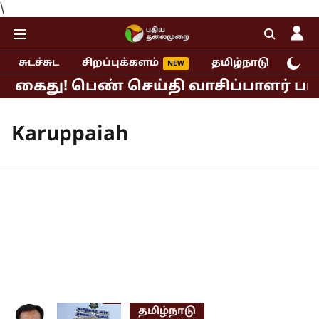
\
சுடச்சுட
சிறப்புக்களம்
தமிழ்நாடு
இந்
் கைது! பெண் செய்தி வாசிப்பாளர் பாலி
Karuppaiah
தமிழ்நாடு