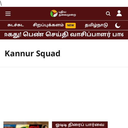
\
சுடச்சுட
சிறப்புக்களம்
தமிழ்நாடு
இந்
 கைது! பெண் செய்தி வாசிப்பாளர் பாலிய
Kannur Squad
ஓடிடி திரைப் பார்வை