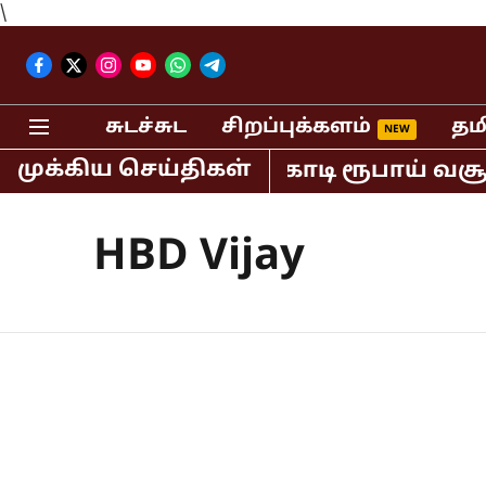
\
சுடச்சுட
சிறப்புக்களம்
தம
முக்கிய செய்திகள்
தியாவில் மட்டும் 400 கோடி ரூபாய் வசூ
HBD Vijay