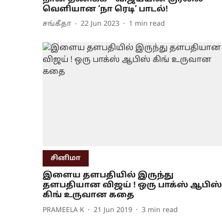
வெளியான ‘நா ரெடி’ பாடல்!
சங்கீதா
22 Jun 2023
1
min read
சினிமா
இளைய தளபதியில் இருந்து
தளபதியான விஜய் ! ஒரு பாக்ஸ் ஆபிஸ்
கிங் உருவான கதை
PRAMEELA K
21 Jun 2019
3
min read