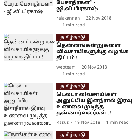
பேசாதீர்கள்” -
ஜி.வி.பிரகாஷ்
rajakannan
22 Nov 2018
1
min read
தமிழ்நாடு
தென்னங்கன்றுகளை
விவசாயிகளுக்கு வழங்க
திட்டம் !
webteam
20 Nov 2018
1
min read
தமிழ்நாடு
டெல்டா விவசாயிகள்
அனுப்பிய இளநீரால் இரவு
உணவை முடித்த
தன்னார்வலர்கள்..!
Rasus
19 Nov 2018
1
min read
தமிழ்நாடு