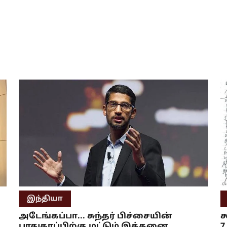
இந்தியா
அடேங்கப்பா... சுந்தர் பிச்சையின்
க
பாதுகாப்பிற்கு மட்டும் இத்தனை
7