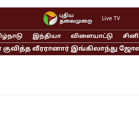
Live TV
ிழ்நாடு
இந்தியா
விளையாட்டு
சின
 குவித்த வீரரானார் இங்கிலாந்து ஜோஸ் ப