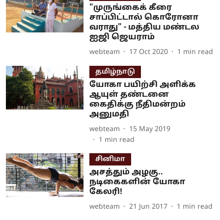
"முருங்கைக் கீரை
சாப்பிட்டால் கொரோனா
வராது" - மத்திய மண்டல
ஐஜி ஜெயராம்
webteam
17 Oct 2020
1
min read
தமிழ்நாடு
யோகா பயிற்சி அளிக்க
ஆயுள் தண்டனை
கைதிக்கு நீதிமன்றம்
அனுமதி
webteam
15 May 2019
1
min read
சினிமா
அசத்தும் அழகு..
நடிகைகளின் யோகா
கேலரி!
webteam
21 Jun 2017
1
min read