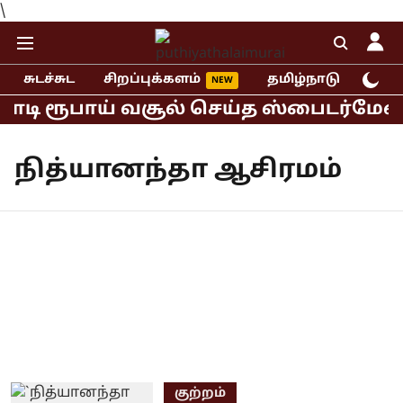
\
சுடச்சுட
சிறப்புக்களம்
தமிழ்நாடு
இந்
கோடி ரூபாய் வசூல் செய்த ஸ்பைடர்மேன் 
நித்யானந்தா ஆசிரமம்
குற்றம்