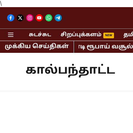
\
சுடச்சுட
சிறப்புக்களம்
தம
முக்கிய செய்திகள்
யாவில் மட்டும் 400 கோடி ரூபாய் வசூல்
கால்பந்தாட்ட