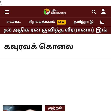
\
சுடச்சுட
சிறப்புக்களம்
தமிழ்நாடு
இந்
்டில் அதிக ரன் குவித்த வீரரானார் இங்க
கவுரவக் கொலை
குற்றம்