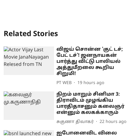
Related Stories
விஜய் சொன்ன 'குட் டச்;
பேட் டச்'! ஜனநாயகன்
பார்த்து விட்டு பாலியல்
அத்துமீறலை கூறிய
சிறுமி!
PT WEB
19 hours ago
நிறம் மாறும் சினிமா 3:
திராவிடம் முழங்கிய
பாரதிதாசனும் கலைஞர்
என்னும் கலகக்காரும்
சுகுணா திவாகர்
22 hours ago
ஐபோனைவிட விலை