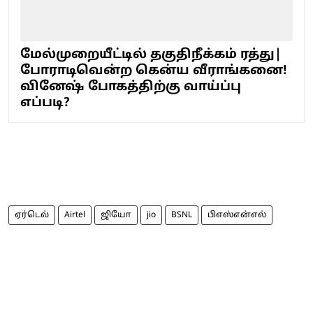
மேல்முறையீட்டில் தகுதிநீக்கம் ரத்து|
போராடிவென்ற கென்ய வீராங்கனை!
வினேஷ் போகத்திற்கு வாய்ப்பு
எப்படி?
ஏர்டெல்
Airtel
ஜியோ
jio
BSNL
பிஎஸ்என்எல்