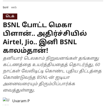
bsnl
web
டெக்
BSNL போட்ட மெகா
பிளான்.. அதிர்ச்சியில்
Airtel, Jio.. இனி BSNL
காலம்தான்!
தனியார் டெலகாம் நிறுவனங்கள் தங்களது
கட்டணத்தை உயர்த்தியதைத் தொடர்ந்து, 60
நாட்கள் வேலிடிட்டி கொண்ட புதிய திட்டத்தை
கொண்டுவந்த BSNL-ன் ஐடியா
அனைவரையும் திரும்பிப்பார்க்க
வைத்துள்ளது.
Uvaram P