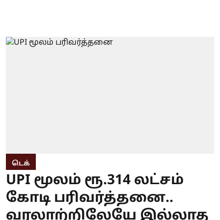
டெக்
UPI மூலம் ரூ.314 லட்சம்
கோடி பரிவர்த்தனை..
வரலாற்றிலேயே இல்லாத