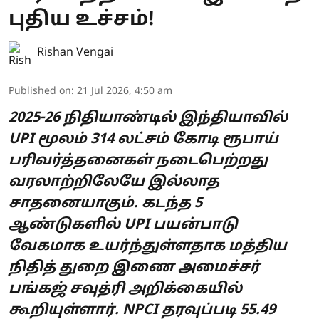
புதிய உச்சம்!
Rishan Vengai
Published on
:
21 Jul 2026, 4:50 am
2025-26 நிதியாண்டில் இந்தியாவில்
UPI மூலம் 314 லட்சம் கோடி ரூபாய்
பரிவர்த்தனைகள் நடைபெற்றது
வரலாற்றிலேயே இல்லாத
சாதனையாகும். கடந்த 5
ஆண்டுகளில் UPI பயன்பாடு
வேகமாக உயர்ந்துள்ளதாக மத்திய
நிதித் துறை இணை அமைச்சர்
பங்கஜ் சவுத்ரி அறிக்கையில்
கூறியுள்ளார். NPCI தரவுப்படி 55.49