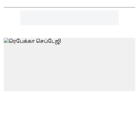
ஒலிம்பிக்ஸ்
உகாண்டா | நாடு