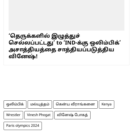
‘தெருக்களில் இழுத்துச்
செல்லப்பட்டது’ to ‘IND-க்கு ஒலிம்பிக்’
அசாத்தியத்தை சாத்தியப்படுத்திய
வினேஷ்!
ஒலிம்பிக்
மல்யுத்தம்
கென்ய வீராங்கனை
Kenya
Wrestler
Vinesh Phogat
வினேஷ் போகத்
Paris olympics 2024