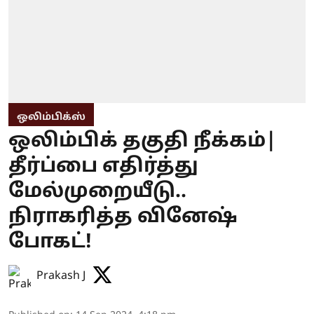
ஒலிம்பிக்ஸ்
ஒலிம்பிக் தகுதி நீக்கம்|
தீர்ப்பை எதிர்த்து
மேல்முறையீடு..
நிராகரித்த வினேஷ்
போகட்!
Prakash J