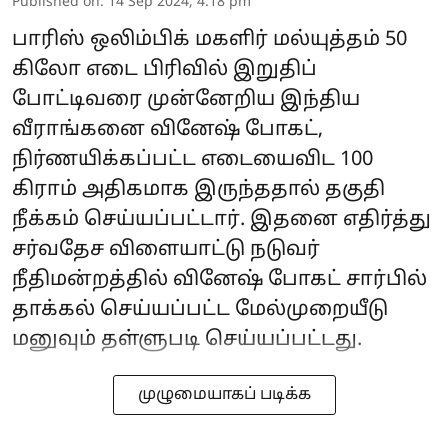
Published on
:
14 Sep 2024, 4:18 pm
பாரிஸ் ஒலிம்பிக் மகளிர் மல்யுத்தம் 50
கிலோ எடை பிரிவில் இறுதிப்
போட்டிவரை முன்னேறிய இந்திய
வீராங்கனை வினேஷ் போகட்,
நிர்ணயிக்கப்பட்ட எடையைவிட 100
கிராம் அதிகமாக இருந்ததால் தகுதி
நீக்கம் செய்யப்பட்டார். இதனை எதிர்த்து
சர்வதேச விளையாட்டு நடுவர்
நீதிமன்றத்தில் வினேஷ் போகட் சார்பில்
தாக்கல் செய்யப்பட்ட மேல்முறையீடு
மனுவும் தள்ளுபடி செய்யப்பட்டது.
முழுமையாகப் படிக்க