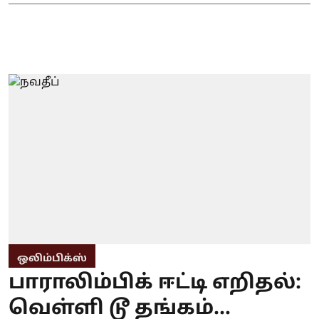
ஒலிம்பிக்ஸ்
பாராலிம்பிக் ஈட்டி எறிதல்:
வெள்ளி டூ தங்கம்...