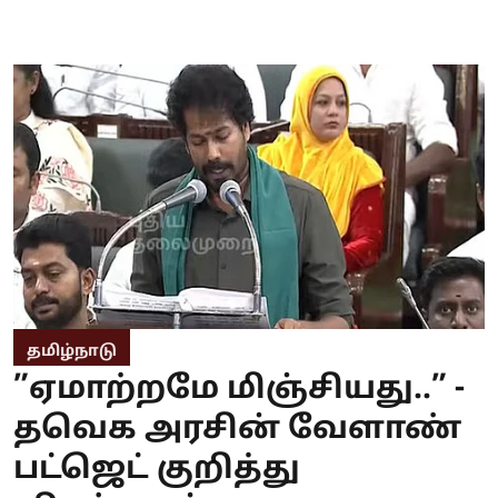
தமிழ்நாடு
”ஏமாற்றமே மிஞ்சியது..” -
தவெக அரசின் வேளாண்
பட்ஜெட் குறித்து