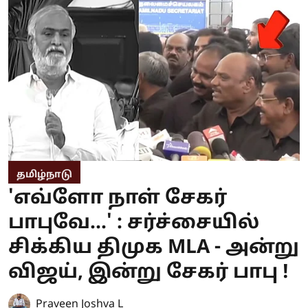
தமிழ்நாடு
'எவ்ளோ நாள் சேகர்
பாபுவே...' : சர்ச்சையில்
சிக்கிய திமுக MLA - அன்று
விஜய், இன்று சேகர் பாபு !
Praveen Joshva L