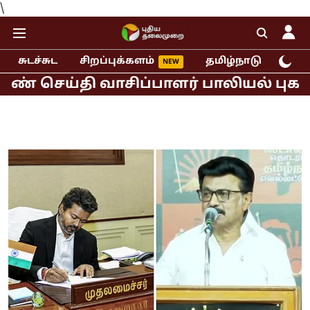
\
சுடச்சுட
சிறப்புக்களம்
தமிழ்நாடு
இந்
்தி வாசிப்பாளர் பாலியல் புகார்!
மு