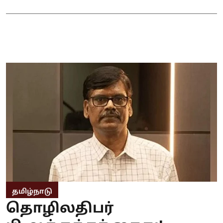
தமிழ்நாடு
தொழிலதிபர்