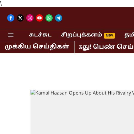
\
சுடச்சுட
சிறப்புக்களம்
தம
முக்கிய செய்திகள்
் பி.ஆர்.சுந்தர் கைது! பெண் செய்தி வ