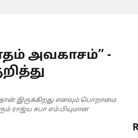
ாதம் அவகாசம்” -
றித்து
டிதான் இருக்கிறது எனவும் பொறாமை
ம் ராஜ்ய சபா எம்.பியுமான
R