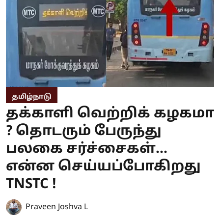
தமிழ்நாடு
தக்காளி வெற்றிக் கழகமா
? தொடரும் பேருந்து
பலகை சர்ச்சைகள்...
என்ன செய்யப்போகிறது
TNSTC !
Praveen Joshva L