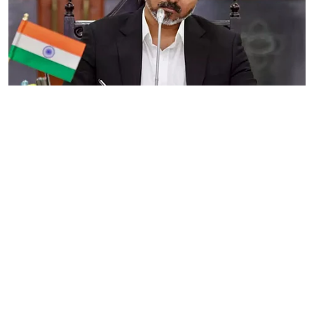
தமிழ்நாடு
வேளாண் பட்ஜெட்டிலும்
அதிரடி! பெண்களுக்கு
பிரத்யேக அறிவிப்புகள் -
எந்த திட்டத்திற்கு
எவ்வளவு நிதி?
PT WEB
Published on
:
06 Aug 2026, 10:29 am