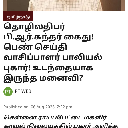
தமிழ்நாடு
தொழிலதிபர்
பி.ஆர்.சுந்தர் கைது!
பெண் செய்தி
வாசிப்பாளர் பாலியல்
புகார்! உடந்தையாக
இருந்த மனைவி?
PT WEB
Published on
:
06 Aug 2026, 2:22 pm
சென்னை ராயப்பேட்டை மகளிர்
காவல் நிலையத்தில் புகார் அளித்த