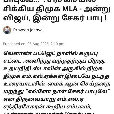
பாபுவே...' : சர்ச்சையில்
சிக்கிய திமுக MLA - அன்று
விஜய், இன்று சேகர் பாபு !
Praveen Joshva L
Published on
:
06 Aug 2026, 2:10 pm
வேளாண் பட்ஜெட் நாளில் கருப்பு
சட்டை அணிந்து வந்ததற்குப் பிறகு,
உதயநிதி ஸ்டாலின் அருகில் நிற்க
திமுக எம்.எல்.ஏக்கள் இடையே நடந்த
உரையாடலில், மைக் ஆன் செய்ததை
மறந்து “எவ்ளோ நாள் சேகர் பாபுவே”
என திருவையாறு எம்.எல்.ஏ
சந்திரசேகரன் கூறிய சம்பவம்,