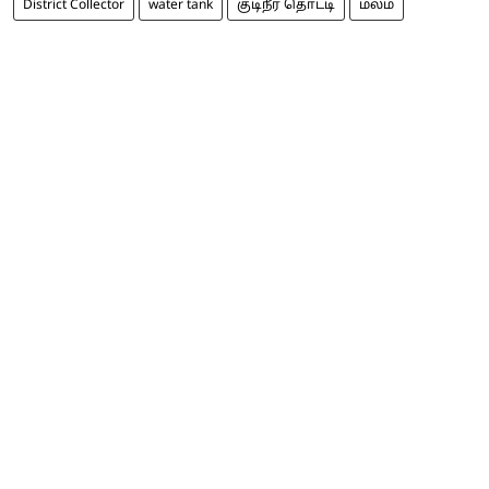
District Collector
water tank
குடிநீர் தொட்டி
மலம்