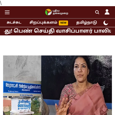
\
சுடச்சுட
சிறப்புக்களம்
தமிழ்நாடு
இந்
ெண் செய்தி வாசிப்பாளர் பாலியல் புகார