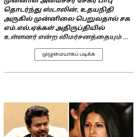
முன்னாள் அமைச்சர் சேகர் பாபு
தொடர்ந்து ஸ்டாலின், உதயநிதி
அருகில் முன்னிலை பெறுவதால் சக
எம்.எல்.ஏக்கள் அதிருப்தியில்
உள்ளனர் என்ற விமர்சனத்தையும் ...
முழுமையாகப் படிக்க