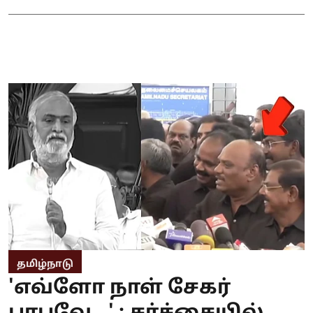
தமிழ்நாடு
'எவ்ளோ நாள் சேகர்