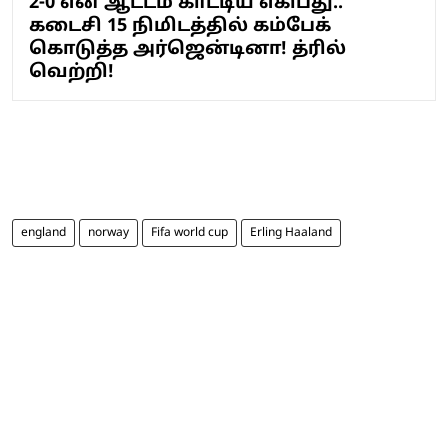
2-0 என ஆட்டம் காட்டிய எகிப்து..
கடைசி 15 நிமிடத்தில் கம்பேக்
கொடுத்த அர்ஜென்டினா! த்ரில்
வெற்றி!
england
norway
Fifa world cup
Erling Haaland