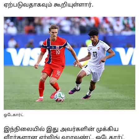
ஏற்படுவதாகவும் கூறியுள்ளார்.
ஓடேகார்ட்
இந்நிலையில் இது அவர்களின் முக்கிய
வீரர்களான எர்லிங் ஹாலண்ட், ஓடேகார்ட்