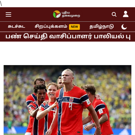
\
சுடச்சுட
சிறப்புக்களம்
தமிழ்நாடு
இந்
ய்தி வாசிப்பாளர் பாலியல் புகார்!
ம