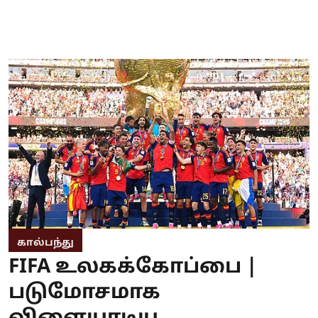
கால்பந்து
FIFA உலகக்கோப்பை |
படுமோசமாக