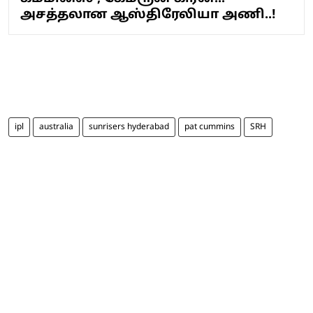
அசத்தலான ஆஸ்திரேலியா அணி..!
ipl
australia
sunrisers hyderabad
pat cummins
SRH