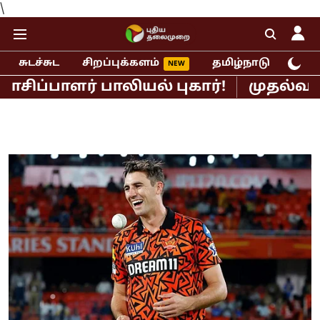
\
சுடச்சுட
சிறப்புக்களம்
தமிழ்நாடு
இந்
ளர் பாலியல் புகார்!
முதல்வர் விஜய்