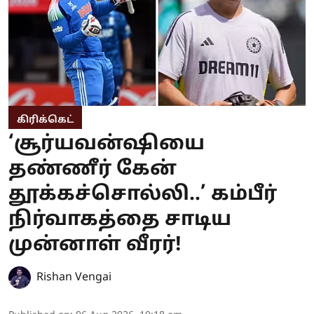
கிரிக்கெட்
‘சூர்யவன்ஷியை
தண்ணீர் கேன்
தூக்கச்சொல்லி..’ கம்பீர்
நிர்வாகத்தை சாடிய
முன்னாள் வீரர்!
Rishan Vengai