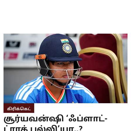
கிரிக்கெட்
சூர்யவன்ஷி ‘ஃப்ளாட்-
ட்ராக் புல்லி’யா..?