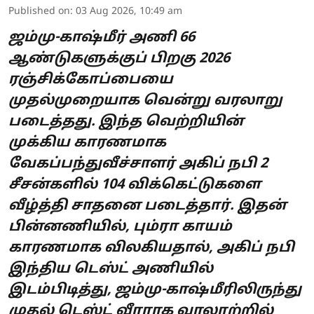
Published on
:
03 Aug 2026, 10:49 am
ஜம்மு-காஷ்மீர் அணி 66
ஆண்டுகளுக்குப் பிறகு 2026
ரஞ்சிக்கோப்பையை
முதல்முறையாக வென்று வரலாறு
படைத்தது. இந்த வெற்றியின்
முக்கிய காரணமாக
வேகப்பந்துவீச்சாளர் அகிப் நபி 2
சீசன்களில் 104 விக்கெட்டுகளை
வீழ்த்தி சாதனை படைத்தார். இதன்
பின்னணியில், பும்ரா காயம்
காரணமாக விலகியதால், அகிப் நபி
இந்திய டெஸ்ட் அணியில்
இடம்பிடித்து, ஜம்மு-காஷ்மீரிலிருந்து
முதல் டெஸ்ட் வீரராக வரலாற்றில்