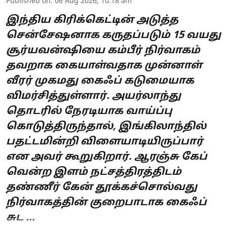
Published on
:
06 Aug 2026, 10:18 am
இந்திய கிரிக்கெட்டின் அடுத்த
சென்சேஷனாக கருதப்படும் 15 வயது
சூர்யவன்ஷியை கம்பீர் நிர்வாகம்
தவறாக கையாள்வதாக முன்னாள்
வீரர் முகமது கைஃப் கடுமையாக
விமர்சித்துள்ளார். அயர்லாந்து
தொடரில் நேரடியாக வாய்ப்பு
கொடுத்திருந்தால், இங்கிலாந்தில்
பதட்டமின்றி விளையாடியிருப்பார்
என அவர் கூறுகிறார். ஆரஞ்சு கேப்
வென்ற இளம் நட்சத்திரத்திடம்
தண்ணீர் கேன் தூக்கச்சொல்வது
நிர்வாகத்தின் குறைபாடாக கைஃப்
சுட ...