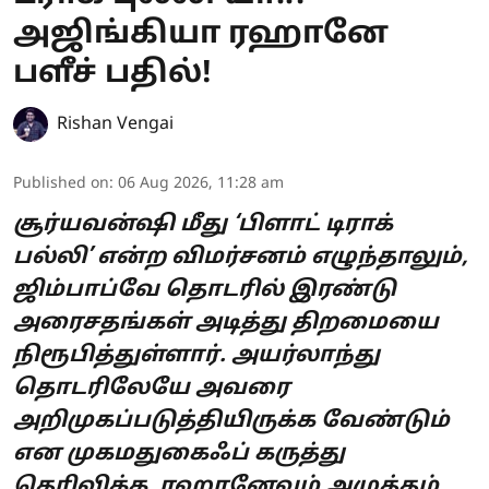
அஜிங்கியா ரஹானே
பளீச் பதில்!
Rishan Vengai
Published on
:
06 Aug 2026, 11:28 am
சூர்யவன்ஷி மீது ‘பிளாட் டிராக்
பல்லி’ என்ற விமர்சனம் எழுந்தாலும்,
ஜிம்பாப்வே தொடரில் இரண்டு
அரைசதங்கள் அடித்து திறமையை
நிரூபித்துள்ளார். அயர்லாந்து
தொடரிலேயே அவரை
அறிமுகப்படுத்தியிருக்க வேண்டும்
என முகமதுகைஃப் கருத்து
தெரிவிக்க, ரஹானேவும் அழுத்தம்