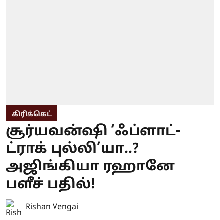
கிரிக்கெட்
சூர்யவன்ஷி ‘ஃப்ளாட்-
ட்ராக் புல்லி’யா..?
அஜிங்கியா ரஹானே
பளீச் பதில்!
Rishan Vengai