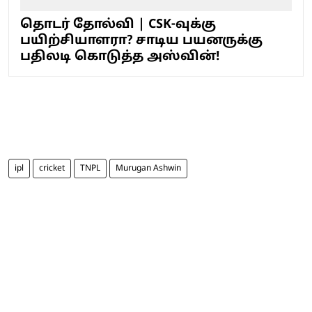
தொடர் தோல்வி | CSK-வுக்கு
பயிற்சியாளரா? சாடிய பயனருக்கு
பதிலடி கொடுத்த அஸ்வின்!
ipl
cricket
TNPL
Murugan Ashwin