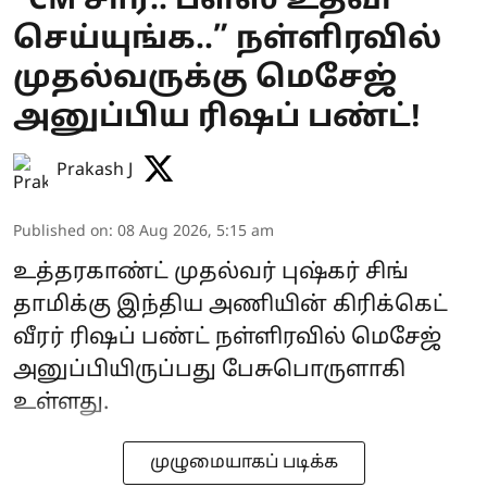
“CM சார்.. ப்ளீஸ் உதவி
செய்யுங்க..” நள்ளிரவில்
முதல்வருக்கு மெசேஜ்
அனுப்பிய ரிஷப் பண்ட்!
Prakash J
Published on
:
08 Aug 2026, 5:15 am
உத்தரகாண்ட் முதல்வர் புஷ்கர் சிங்
தாமிக்கு இந்திய அணியின் கிரிக்கெட்
வீரர் ரிஷப் பண்ட் நள்ளிரவில் மெசேஜ்
அனுப்பியிருப்பது பேசுபொருளாகி
உள்ளது.
முழுமையாகப் படிக்க