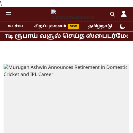
\
சுடச்சுட
சிறப்புக்களம்
தமிழ்நாடு
இந்
ோடி ரூபாய் வசூல் செய்த ஸ்பைடர்மேன் ப