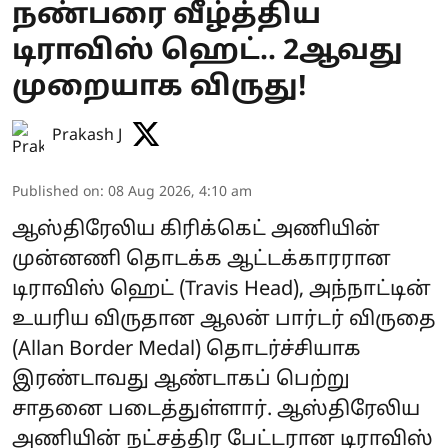
நண்பரை வீழ்த்திய
டிராவிஸ் ஹெட்.. 2ஆவது
முறையாக விருது!
Prakash J
Published on
:
08 Aug 2026, 4:10 am
ஆஸ்திரேலிய கிரிக்கெட் அணியின்
முன்னணி தொடக்க ஆட்டக்காரரான
டிராவிஸ் ஹெட் (Travis Head), அந்நாட்டின்
உயரிய விருதான ஆலன் பார்டர் விருதை
(Allan Border Medal) தொடர்ச்சியாக
இரண்டாவது ஆண்டாகப் பெற்று
சாதனை படைத்துள்ளார். ஆஸ்திரேலிய
அணியின் நட்சத்திர பேட்டரான டிராவிஸ்