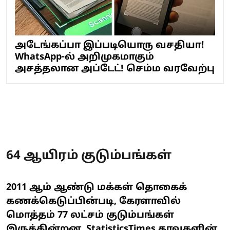
அடேங்கப்பா இப்படியொரு வசதியா!
WhatsApp-ல் அறிமுகமாகும்
அசத்தலான அப்டேட்! செம்ம வரவேற்பு
64 ஆயிரம் குடும்பங்கள்
2011 ஆம் ஆண்டு மக்கள் தொகைக்
கணக்கெடுப்பின்படி, கேரளாவில்
மொத்தம் 77 லட்சம் குடும்பங்கள்
இருக்கின்றன. StatisticsTimes தரவுகளின்