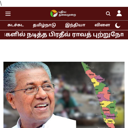
\
சுடச்சுட
தமிழ்நாடு
இந்தியா
விளையாட்டு
டித்த பிரதீவ் ராவத் புற்றுநோய் பாதி