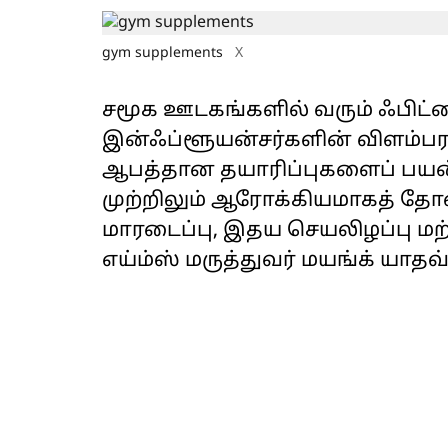
gym supplements
X
சமூக ஊடகங்களில் வரும் ஃபிட
இன்ஃப்ளூயன்சர்களின் விளம்ப
ஆபத்தான தயாரிப்புகளைப் பயன்
முற்றிலும் ஆரோக்கியமாகத் தோ
மாரடைப்பு, இதய செயலிழப்பு மற்
எய்ம்ஸ் மருத்துவர் மயங்க் யாதவ்