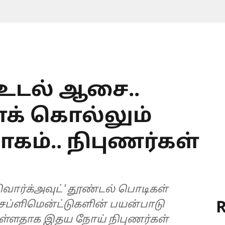
உடல் ஆசை..
் கொல்லும்
கம்.. நிபுணர்கள்
- வொர்க்அவுட்' தூண்டல் பொடிகள்
R
் சப்ளிமென்ட்டுகளின் பயன்பாடு
ுள்ளதாக இதய நோய் நிபுணர்கள்