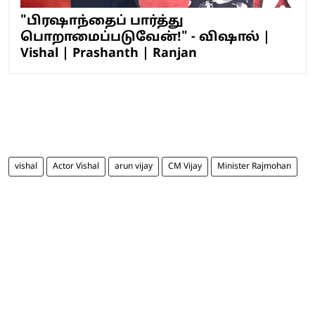
"பிரஷாந்தைப் பார்த்து
பொறாமைப்படுவேன்!" - விஷால் |
Vishal | Prashanth | Ranjan
vishal
Actor Vishal
arun vijay
CM Vijay
Minister Rajmohan