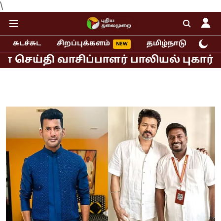
\
சுடச்சுட
சிறப்புக்களம்
தமிழ்நாடு
இந்
ி வாசிப்பாளர் பாலியல் புகார்!
முதல