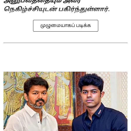
அனுபவத்தையும் அவர்
நெகிழ்ச்சியுடன் பகிர்ந்துள்ளார்.
முழுமையாகப் படிக்க