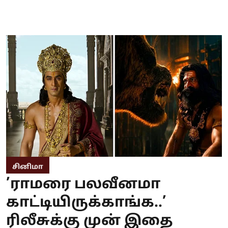
சினிமா
’ராமரை பலவீனமா
காட்டியிருக்காங்க..’
ரிலீசுக்கு முன் இதை