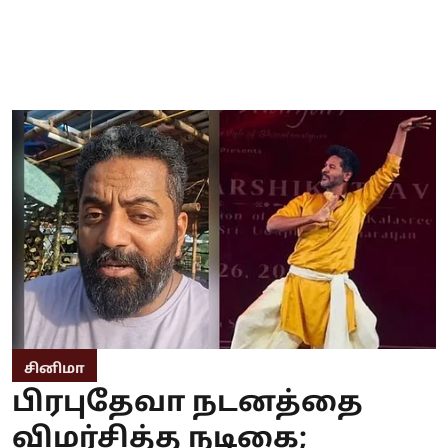
சினிமா
பிரபுதேவா நடனத்தை
விமர்சித்த நடிகை;