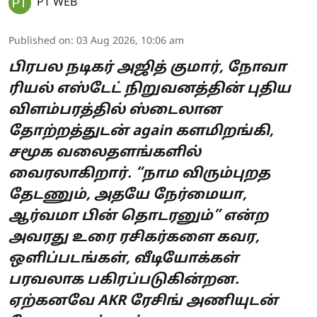
PT WEB
Published on
:
03 Aug 2026, 10:06 am
பிரபல நடிகர் அஜித் குமார், நோவா
ரியல் எஸ்டேட் நிறுவனத்தின் புதிய
விளம்பரத்தில் ஸ்டைலான
தோற்றத்துடன் again களமிறங்கி,
சமூக வலைதளங்களில்
வைரலாகிறார். “நாம விரும்புறத
தேடணும், அதயே நேர்மையா,
ஆர்வமா பின் தொடரனும்” என்ற
அவரது உரை ரசிகர்களை கவர,
ஒளிப்படங்கள், வீடியோக்கள்
பரவலாக பகிரப்படுகின்றன.
ஏற்கனவே AKR ரேசிங் அணியுடன்