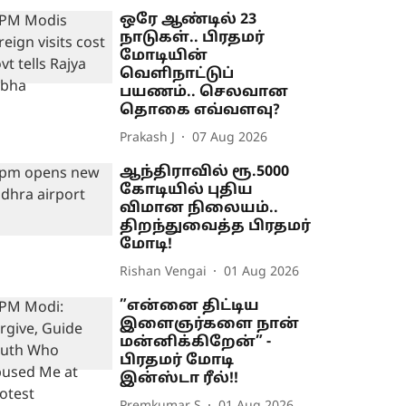
ஒரே ஆண்டில் 23
நாடுகள்.. பிரதமர்
மோடியின்
வெளிநாட்டுப்
பயணம்.. செலவான
தொகை எவ்வளவு?
Prakash J
07 Aug 2026
ஆந்திராவில் ரூ.5000
கோடியில் புதிய
விமான நிலையம்..
திறந்துவைத்த பிரதமர்
மோடி!
Rishan Vengai
01 Aug 2026
”என்னை திட்டிய
இளைஞர்களை நான்
மன்னிக்கிறேன்” -
பிரதமர் மோடி
இன்ஸ்டா ரீல்!!