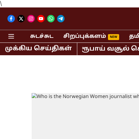
\
சுடச்சுட
சிறப்புக்களம்
தம
முக்கிய செய்திகள்
் மட்டும் 400 கோடி ரூபாய் வசூல் செய்