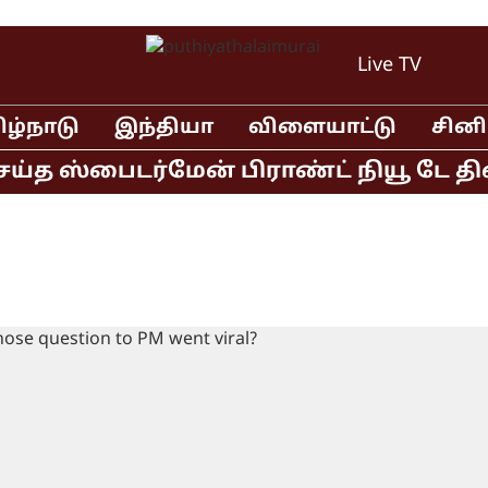
Live TV
ிழ்நாடு
இந்தியா
விளையாட்டு
சின
த ஸ்பைடர்மேன் பிராண்ட் நியூ டே திரைப