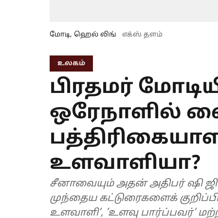
மோடி, ஹெல் லிங்
எக்ஸ் தளம்
உலகம்
பிரதமர் மோடியி
ஒரேநாளில் 
பத்திரிகையாளர
உளவாளியா?
சீனாவையும் அதன் அதிபர் ஷி ஜின
முந்தைய கட்டுரைகளைக் குறிப்பி
உளவாளி’, ’உளவு பார்ப்பவர்’ மற்