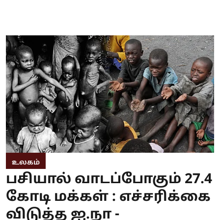
உலகம்
பசியால் வாடப்போகும் 27.4
கோடி மக்கள் : எச்சரிக்கை
விடுத்த ஐ.நா -