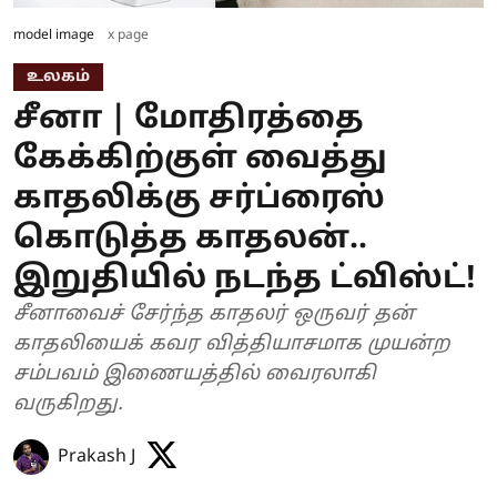
model image
x page
உலகம்
சீனா | மோதிரத்தை
கேக்கிற்குள் வைத்து
காதலிக்கு சர்ப்ரைஸ்
கொடுத்த காதலன்..
இறுதியில் நடந்த ட்விஸ்ட்!
சீனாவைச் சேர்ந்த காதலர் ஒருவர் தன்
காதலியைக் கவர வித்தியாசமாக முயன்ற
சம்பவம் இணையத்தில் வைரலாகி
வருகிறது.
Prakash J