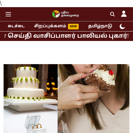
\
சுடச்சுட
சிறப்புக்களம்
தமிழ்நாடு
இந்
ி வாசிப்பாளர் பாலியல் புகார்!
முதல்