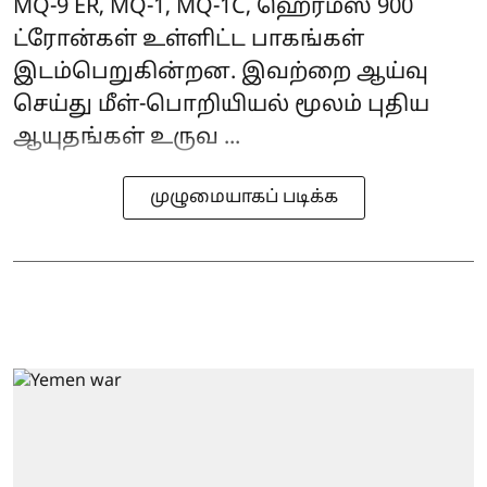
MQ-9 ER, MQ-1, MQ-1C, ஹெர்ம்ஸ் 900
ட்ரோன்கள் உள்ளிட்ட பாகங்கள்
இடம்பெறுகின்றன. இவற்றை ஆய்வு
செய்து மீள்-பொறியியல் மூலம் புதிய
ஆயுதங்கள் உருவ ...
முழுமையாகப் படிக்க