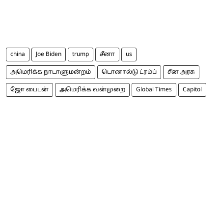
china
Joe Biden
trump
சீனா
us
அமெரிக்க நாடாளுமன்றம்
டொனால்டு ட்ரம்ப்
சீன அரசு
ஜோ பைடன்
அமெரிக்க வன்முறை
Global Times
Capitol