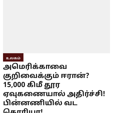
உலகம்
அமெரிக்காவை
குறிவைக்கும் ஈரான்?
15,000 கிமீ தூர
ஏவுகணையால் அதிர்ச்சி!
பின்னணியில் வட
கொரியா!