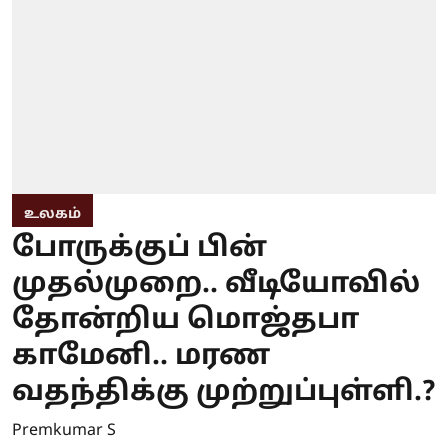
உலகம்
போருக்குப் பின்
முதல்முறை.. வீடியோவில்
தோன்றிய மொஜ்தபா
காமேனி.. மரண
வதந்திக்கு முற்றுப்புள்ளி.?
Premkumar S