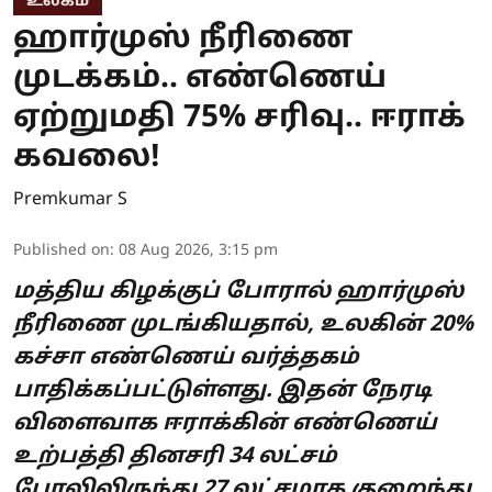
உலகம்
ஹார்முஸ் நீரிணை
முடக்கம்.. எண்ணெய்
ஏற்றுமதி 75% சரிவு.. ஈராக்
கவலை!
Premkumar S
Published on
:
08 Aug 2026, 3:15 pm
மத்திய கிழக்குப் போரால் ஹார்முஸ்
நீரிணை முடங்கியதால், உலகின் 20%
கச்சா எண்ணெய் வர்த்தகம்
பாதிக்கப்பட்டுள்ளது. இதன் நேரடி
விளைவாக ஈராக்கின் எண்ணெய்
உற்பத்தி தினசரி 34 லட்சம்
பேரலிலிருந்து 27 லட்சமாக குறைந்து,