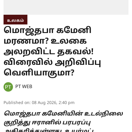
உலகம்
மொஜ்தபா கமேனி
மரணமா? உலகை
அலறவிட்ட தகவல்!
விரைவில் அறிவிப்பு
வெளியாகுமா?
PT WEB
Published on
:
08 Aug 2026, 2:40 pm
மொஜ்தபா கமேனியின் உடல்நிலை
குறித்து ஈரானில் பரபரப்பு
அதிகரித்துள்ளது. உயர்மட்ட