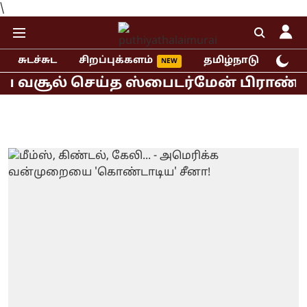
\
சுடச்சுட
சிறப்புக்களம்
தமிழ்நாடு
இந்
வசூல் செய்த ஸ்பைடர்மேன் பிராண்ட் நிய