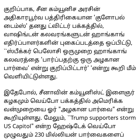
குறிப்பாக, சீன கம்யூனிச அரசின்
அதிகாரபூர்வ பத்திரிகையான 'குளோபல்
டைம்ஸ்' தனது ட்விட்டர் பக்கத்தில்,
வாஷிங்டன் கலவரங்களுடன் ஹாங்காங்
எதிர்ப்பாளர்களின் புகைப்படத்தை ஒப்பிட்டு,
``ஸ்பீக்கர் பெலோசி ஒருமுறை ஹாங்காங்
கலவரத்தை 'பார்ப்பதற்கு ஒரு அழகான
பார்வை' என்று குறிப்பிட்டார்' 'என்று கூறி மீம்
வெளியிட்டுள்ளது.
இதேபோல், சீனாவின் கம்யூனிஸ்ட் இளைஞர்
கழகமும் வெய்போ பக்கத்தில் அமெரிக்க
வன்முறையை ஓர் "அழகான பார்வை" என்று
கூறியுள்ளது. மேலும், ``Trump supporters storm
US Capitol" என்ற ஹேஷ்டேக் வெய்போ
முழுவதும் 230 மில்லியன் பார்வைகளைப்