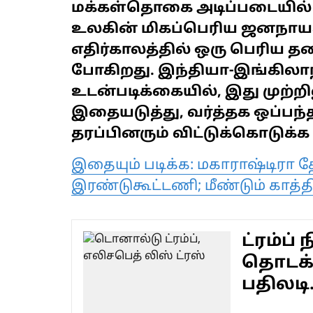
மக்கள்தொகை அடிப்படையில் உ
உலகின் மிகப்பெரிய ஜனநாயக
எதிர்காலத்தில் ஒரு பெரிய த
போகிறது. இந்தியா-இங்கிலாந
உடன்படிக்கையில், இது முற்ற
இதையடுத்து, வர்த்தக ஒப்பந்
தரப்பினரும் விட்டுக்கொடுக்
இதையும் படிக்க: மகாராஷ்டிரா தே
இரண்டுகூட்டணி; மீண்டும் காத்தி
ட்ரம்ப்
தொடக்க
பதிலடி