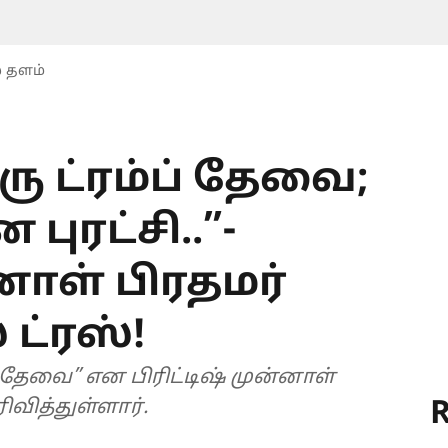
் தளம்
ு ட்ரம்ப் தேவை;
ரட்சி..”-
்னாள் பிரதமர்
ட்ரஸ்!
ப் தேவை” என பிரிட்டிஷ் முன்னாள்
R
ிவித்துள்ளார்.