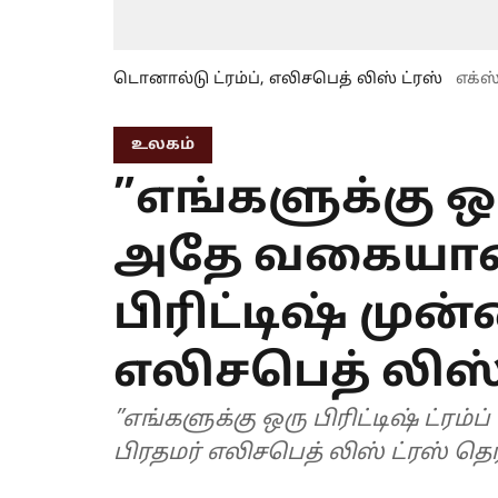
டொனால்டு ட்ரம்ப், எலிசபெத் லிஸ் ட்ரஸ்
எக்ஸ
உலகம்
”எங்களுக்கு ஒர
அதே வகையான பு
பிரிட்டிஷ் முன
எலிசபெத் லிஸ் 
”எங்களுக்கு ஒரு பிரிட்டிஷ் ட்ரம்
பிரதமர் எலிசபெத் லிஸ் ட்ரஸ் தெர