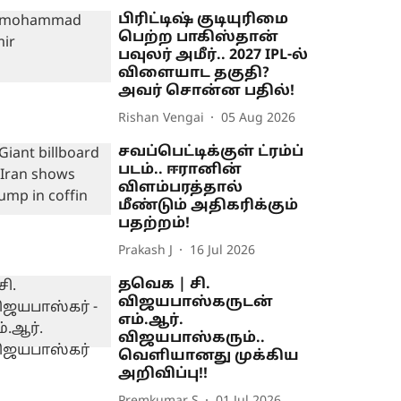
பிரிட்டிஷ் குடியுரிமை
பெற்ற பாகிஸ்தான்
பவுலர் அமீர்.. 2027 IPL-ல்
விளையாட தகுதி?
அவர் சொன்ன பதில்!
Rishan Vengai
05 Aug 2026
சவப்பெட்டிக்குள் ட்ரம்ப்
படம்.. ஈரானின்
விளம்பரத்தால்
மீண்டும் அதிகரிக்கும்
பதற்றம்!
Prakash J
16 Jul 2026
தவெக | சி.
விஜயபாஸ்கருடன்
எம்.ஆர்.
விஜயபாஸ்கரும்..
வெளியானது முக்கிய
அறிவிப்பு!!