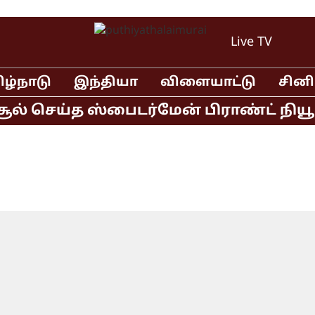
Live TV
ிழ்நாடு
இந்தியா
விளையாட்டு
சின
் செய்த ஸ்பைடர்மேன் பிராண்ட் நியூ டே