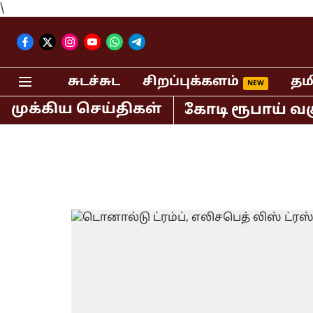
\
சுடச்சுட
சிறப்புக்களம்
தம
முக்கிய செய்திகள்
ியாவில் மட்டும் 400 கோடி ரூபாய் வசூல