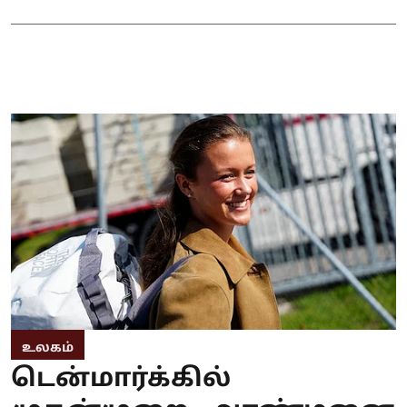
உலகம்
டென்மார்க்கில்