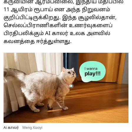
கருவியின் ஆரம்பவிலை, இந்திய மதிப்பில்
11 ஆயிரம் ரூபாய் என அந்த நிறுவனம்
குறிப்பிட்டிருக்கிறது. இந்த சூழலில்தான்,
செல்லப்பிராணிகளின் உணர்வுகளைப்
பிரதிபலிக்கும் AI காலர் உலக அளவில்
கவனத்தை ஈர்த்துள்ளது.
Ai காலர்
Meng Xiaoyi