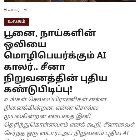
Ai காலர்
Ai
உலகம்
பூனை, நாய்களின்
ஒலியை
மொழிபெயர்க்கும் AI
காலர்.. சீனா
நிறுவனத்தின் புதிய
கண்டுபிடிப்பு!
உங்கள் செல்லப்பிராணிகள் என்ன
நினைக்கின்றன, என்ன சொல்ல
முயல்கின்றன என்பதை இனி
தெரிந்துகொள்ளலாம் எனக் கூறி, சீனாவைச்
சேர்ந்த ஒரு ஸ்டார்ட்அப் நிறுவனம் புதிய AI