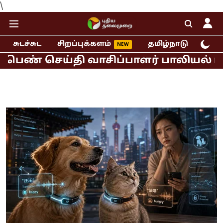
\
சுடச்சுட
சிறப்புக்களம்
தமிழ்நாடு
இந்
ெய்தி வாசிப்பாளர் பாலியல் புகார்!