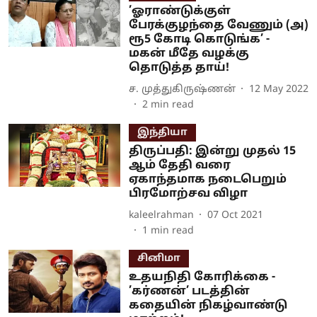
’ஓராண்டுக்குள்
பேரக்குழந்தை வேணும் (அ)
ரூ5 கோடி கொடுங்க’ -
மகன் மீதே வழக்கு
தொடுத்த தாய்!
ச. முத்துகிருஷ்ணன்
12 May 2022
2
min read
இந்தியா
திருப்பதி: இன்று முதல் 15
ஆம் தேதி வரை
ஏகாந்தமாக நடைபெறும்
பிரமோற்சவ விழா
kaleelrahman
07 Oct 2021
1
min read
சினிமா
உதயநிதி கோரிக்கை -
’கர்ணன்’ படத்தின்
கதையின் நிகழ்வாண்டு