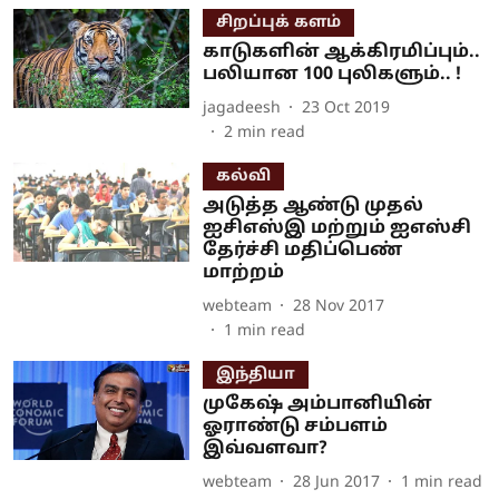
சிறப்புக் களம்
காடுகளின் ஆக்கிரமிப்பும்..
பலியான 100 புலிகளும்.. !
jagadeesh
23 Oct 2019
2
min read
கல்வி
அடுத்த ஆண்டு முதல்
ஐசிஎஸ்இ மற்றும் ஐஎஸ்சி
தேர்ச்சி மதிப்பெண்
மாற்றம்
webteam
28 Nov 2017
1
min read
இந்தியா
முகேஷ் அம்பானியின்
ஓராண்டு சம்பளம்
இவ்வளவா?
webteam
28 Jun 2017
1
min read