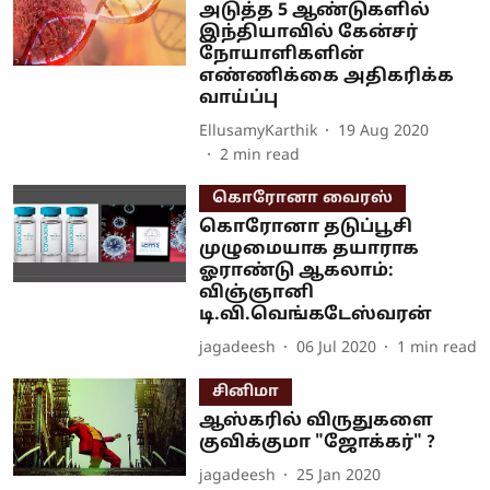
அடுத்த 5 ஆண்டுகளில்
இந்தியாவில் கேன்சர்
நோயாளிகளின்
எண்ணிக்கை அதிகரிக்க
வாய்ப்பு
EllusamyKarthik
19 Aug 2020
2
min read
கொரோனா வைரஸ்
கொரோனா தடுப்பூசி
முழுமையாக தயாராக
ஓராண்டு ஆகலாம்:
விஞ்ஞானி
டி.வி.வெங்கடேஸ்வரன்
jagadeesh
06 Jul 2020
1
min read
சினிமா
ஆஸ்கரில் விருதுகளை
குவிக்குமா "ஜோக்கர்" ?
jagadeesh
25 Jan 2020