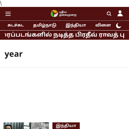
\
சுடச்சுட
தமிழ்நாடு
இந்தியா
விளையாட்டு
ப்படங்களில் நடித்த பிரதீவ் ராவத் புற
year
இந்தியா