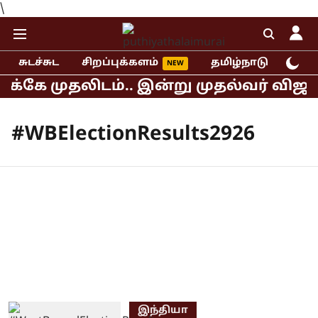
\
சுடச்சுட
சிறப்புக்களம்
தமிழ்நாடு
இந்
ுக்கே முதலிடம்.. இன்று முதல்வர் விஜய்
#WBElectionResults2926
இந்தியா