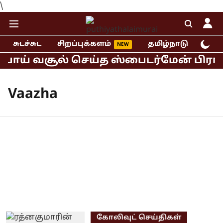
\
சுடச்சுட
சிறப்புக்களம்
தமிழ்நாடு
இந்
ரூபாய் வசூல் செய்த ஸ்பைடர்மேன் பிராண
Vaazha
கோலிவுட் செய்திகள்