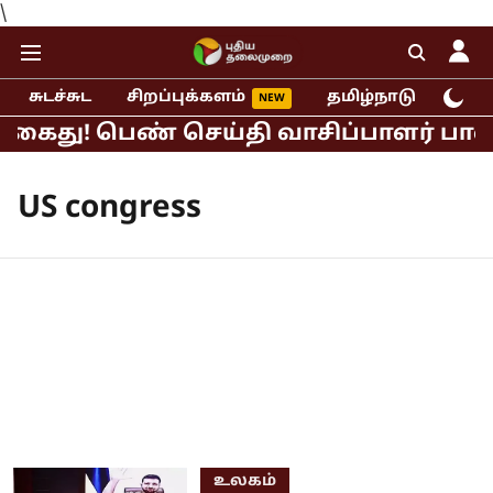
\
சுடச்சுட
சிறப்புக்களம்
தமிழ்நாடு
இந்
 கைது! பெண் செய்தி வாசிப்பாளர் பாலிய
US congress
உலகம்