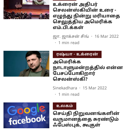
உக்ரைன் அதிபர்
செலன்ஸ்கியின் உரை -
எழுந்து நின்று மரியாதை
செலுத்திய அமெரிக்க
எம்.பி.க்கள்
ஜா. ஜாக்சன் சிங்
16 Mar 2022
1
min read
ரஷ்யா - உக்ரைன்
அமெரிக்க
நாடாளுமன்றத்தில் என்ன
பேசப்போகிறார்
செலன்ஸ்கி?
Sinekadhara
15 Mar 2022
1
min read
உலகம்
செய்தி நிறுவனங்களின்
வருமானத்தை சுரண்டும்
ஃபேஸ்புக், கூகுள்