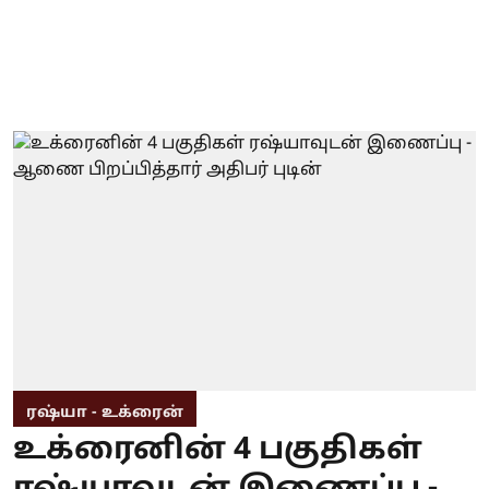
ரஷ்யா - உக்ரைன்
உக்ரைனின் 4 பகுதிகள்