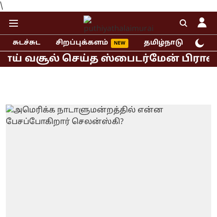
\
சுடச்சுட
சிறப்புக்களம்
தமிழ்நாடு
இந்
் வசூல் செய்த ஸ்பைடர்மேன் பிராண்ட் ந