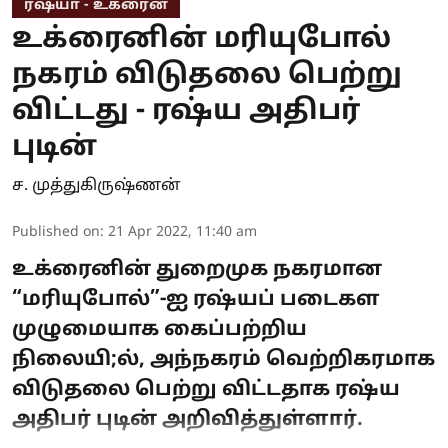
ரஷ்யா - உக்ரைன்
உக்ரைனின் மரியுபோல்
நகரம் விடுதலை பெற்று
விட்டது - ரஷ்ய அதிபர்
புடின்
ச. முத்துகிருஷ்ணன்
Published on
:
21 Apr 2022, 11:40 am
உக்ரைனின் துறைமுக நகரமான
“மரியுபோல்”-ஐ ரஷ்யப் படைகள
முழுமையாக கைப்பற்றிய
நிலையி;ல், அந்நகரம் வெற்றிகரமாக
விடுதலை பெற்று விட்டதாக ரஷ்ய
அதிபர் புடின் அறிவித்துள்ளார்.