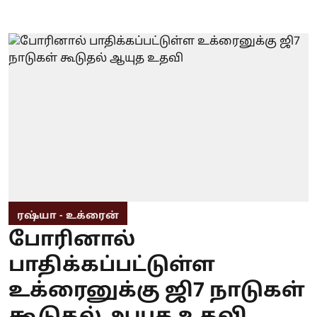
ரஷ்யா - உக்ரைன்
போரினால்
பாதிக்கப்பட்டுள்ள
உக்ரைனுக்கு ஜி7 நாடுகள்