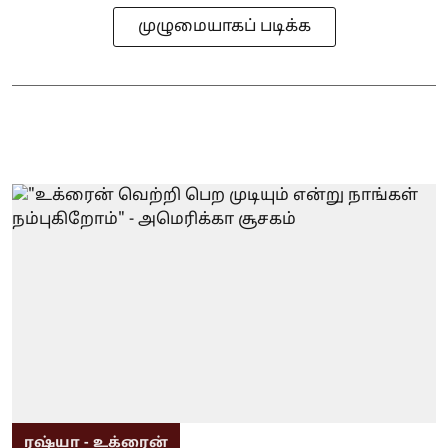
முழுமையாகப் படிக்க
ரஷ்யா - உக்ரைன்