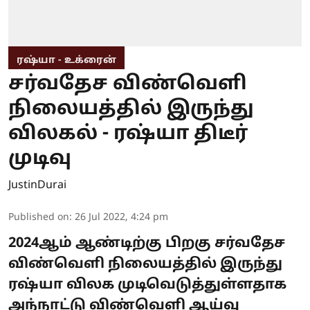
ரஷ்யா - உக்ரைன்
சர்வதேச விண்வெளி
நிலையத்தில் இருந்து
விலகல் - ரஷ்யா திடீர்
முடிவு
JustinDurai
Published on
:
26 Jul 2022, 4:24 pm
2024ஆம் ஆண்டிற்கு பிறகு சர்வதேச
விண்வெளி நிலையத்தில் இருந்து
ரஷ்யா விலக முடிவெடுத்துள்ளதாக
அந்நாட்டு விண்வெளி ஆய்வு