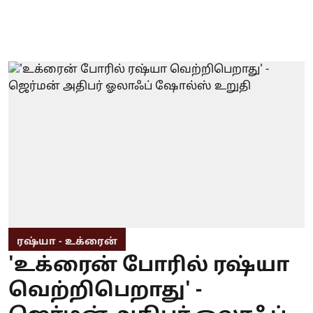
ரஷ்யா - உக்ரைன்
'உக்ரைன் போரில் ரஷ்யா
வெற்றிபெறாது' -