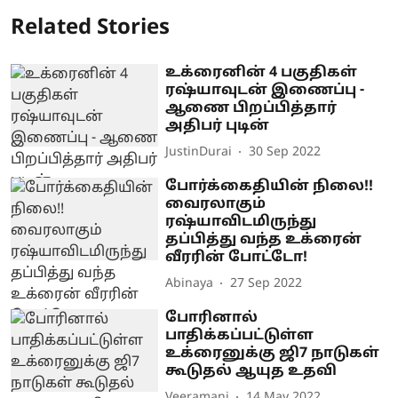
Related Stories
உக்ரைனின் 4 பகுதிகள்
ரஷ்யாவுடன் இணைப்பு -
ஆணை பிறப்பித்தார்
அதிபர் புடின்
JustinDurai
30 Sep 2022
போர்க்கைதியின் நிலை!!
வைரலாகும்
ரஷ்யாவிடமிருந்து
தப்பித்து வந்த உக்ரைன்
வீரரின் போட்டோ!
Abinaya
27 Sep 2022
போரினால்
பாதிக்கப்பட்டுள்ள
உக்ரைனுக்கு ஜி7 நாடுகள்
கூடுதல் ஆயுத உதவி
Veeramani
14 May 2022