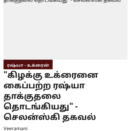
ரஷ்யா - உக்ரைன்
"கிழக்கு உக்ரைனை
கைப்பற்ற ரஷ்யா
தாக்குதலை
தொடங்கியது" -
செலன்ஸ்கி தகவல்
Veeramani