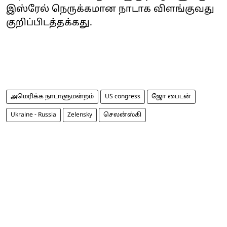
இஸ்ரேல் நெருக்கமான நாடாக விளங்குவது
குறிப்பிடத்தக்கது.
அமெரிக்க நாடாளுமன்றம்
US congress
ஜோ பைடன்
Ukraine - Russia
Zelensky
செலன்ஸ்கி