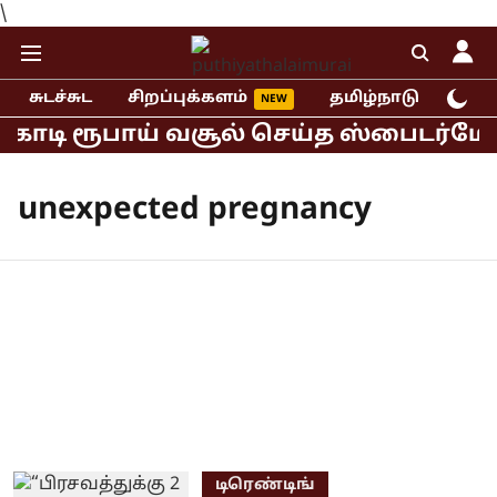
\
சுடச்சுட
சிறப்புக்களம்
தமிழ்நாடு
இந்
 கோடி ரூபாய் வசூல் செய்த ஸ்பைடர்மேன்
unexpected pregnancy
டிரெண்டிங்