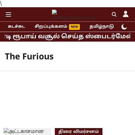
\
சுடச்சுட
சிறப்புக்களம்
தமிழ்நாடு
இந்
கோடி ரூபாய் வசூல் செய்த ஸ்பைடர்மேன் 
The Furious
திரை விமர்சனம்