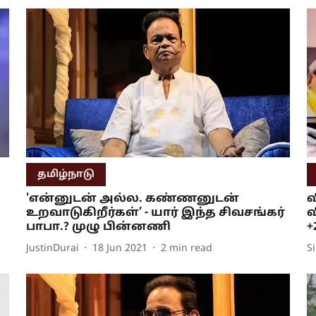
தமிழ்நாடு
'என்னுடன் அல்ல. கண்ணனுடன்
வ
உறவாடுகிறீர்கள்’ - யார் இந்த சிவசங்கர்
வ
பாபா.? முழு பின்னணி
+
JustinDurai
18 Jun 2021
2
min read
S