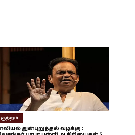
குற்றம்
ாலியல் துன்புறுத்தல் வழக்கு :
ிவசங்கர் பாபா பள்ளி ஆசிரியைகள் 5