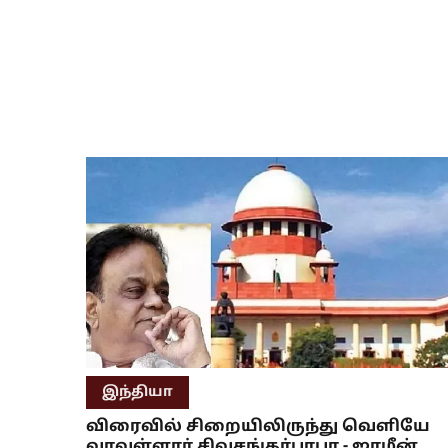
இந்தியா
விரைவில் சிறையிலிருந்து வெளியே
வரவுள்ளார் சிவசங்கர்பாபா - ஜாமீன்