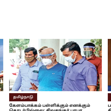
தமிழ்நாடு
கேளம்பாக்கம் பள்ளிக்கும் எனக்கும்
ப
தொடர்பில்லை: சிவசங்கர் பாபா
ச