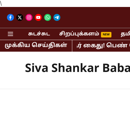
\
சுடச்சுட
சிறப்புக்களம்
தம
முக்கிய செய்திகள்
ிபர் பி.ஆர்.சுந்தர் கைது! பெண் செய்த
Siva Shankar Bab