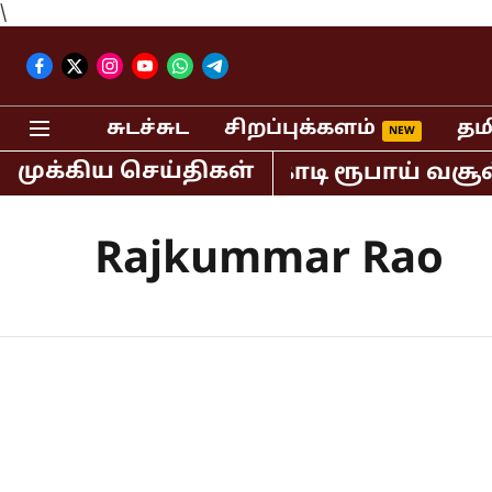
\
சுடச்சுட
சிறப்புக்களம்
தம
முக்கிய செய்திகள்
ியாவில் மட்டும் 400 கோடி ரூபாய் வசூல
Rajkummar Rao