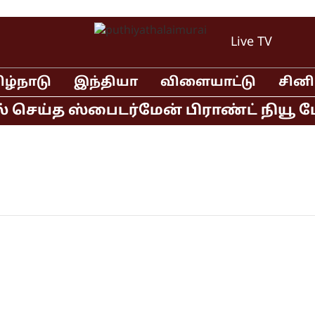
Live TV
ிழ்நாடு
இந்தியா
விளையாட்டு
சின
் செய்த ஸ்பைடர்மேன் பிராண்ட் நியூ டே