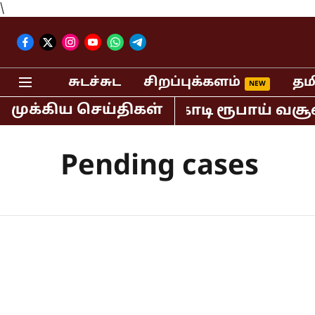
\
சுடச்சுட
சிறப்புக்களம்
தம
முக்கிய செய்திகள்
ியாவில் மட்டும் 400 கோடி ரூபாய் வசூல
Pending cases