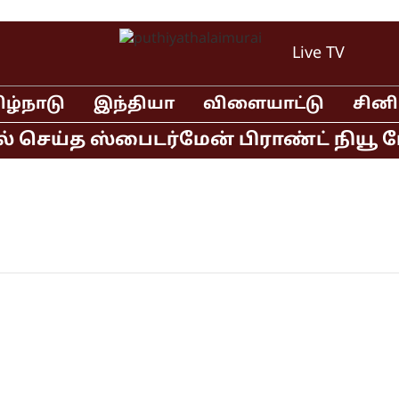
Live TV
ிழ்நாடு
இந்தியா
விளையாட்டு
சின
் செய்த ஸ்பைடர்மேன் பிராண்ட் நியூ டே