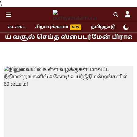
\
சுடச்சுட
சிறப்புக்களம்
தமிழ்நாடு
இந்
 வசூல் செய்த ஸ்பைடர்மேன் பிராண்ட் நி