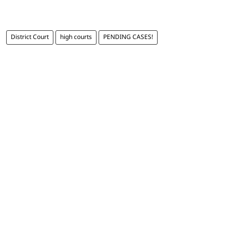
District Court
high courts
PENDING CASES!