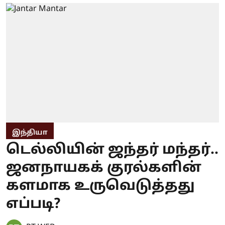
இந்தியா
டெல்லியின் ஜந்தர் மந்தர்..
ஜனநாயகக் குரல்களின்
களமாக உருவெடுத்தது
எப்படி?