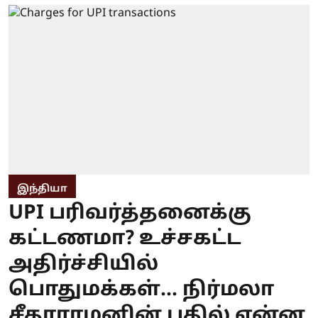
இந்தியா
UPI பரிவர்த்தனைக்கு
கட்டணமா? உச்சகட்ட
அதிர்ச்சியில்
பொதுமக்கள்... நிர்மலா
சீதாராமனின் பதில் என்ன