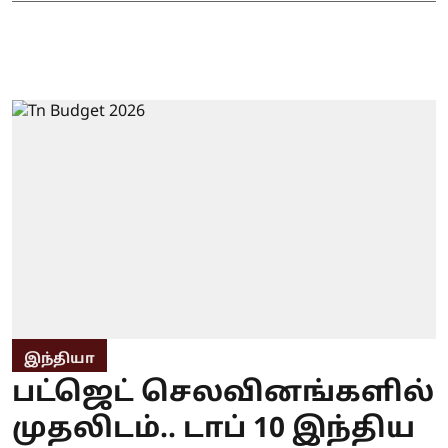
இந்தியா
பட்ஜெட் செலவினங்களில்
முதலிடம்.. டாப் 10 இந்திய