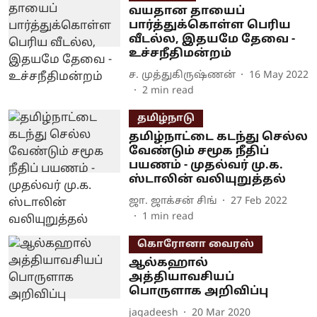
வயதான தாயைப்
பார்த்துக்கொள்ள பெரிய
வீடல்ல, இதயமே தேவை -
உச்சநீதிமன்றம்
ச. முத்துகிருஷ்ணன்
16 May 2022
2
min read
தமிழ்நாடு
தமிழ்நாட்டை கடந்து செல்ல
வேண்டும் சமூக நீதிப்
பயணம் - முதல்வர் மு.க.
ஸ்டாலின் வலியுறுத்தல்
ஜா. ஜாக்சன் சிங்
27 Feb 2022
1
min read
கொரோனா வைரஸ்
ஆல்கஹால்
அத்தியாவசியப்
பொருளாக அறிவிப்பு
jagadeesh
20 Mar 2020