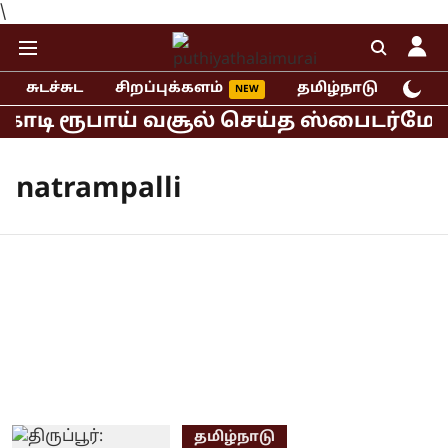
\
சுடச்சுட
சிறப்புக்களம்
தமிழ்நாடு
இந்
 கோடி ரூபாய் வசூல் செய்த ஸ்பைடர்மேன்
natrampalli
தமிழ்நாடு