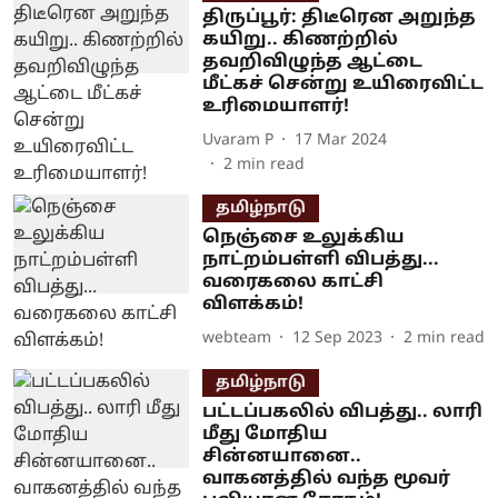
திருப்பூர்: திடீரென அறுந்த
கயிறு.. கிணற்றில்
தவறிவிழுந்த ஆட்டை
மீட்கச் சென்று உயிரைவிட்ட
உரிமையாளர்!
Uvaram P
17 Mar 2024
2
min read
தமிழ்நாடு
நெஞ்சை உலுக்கிய
நாட்றம்பள்ளி விபத்து...
வரைகலை காட்சி
விளக்கம்!
webteam
12 Sep 2023
2
min read
தமிழ்நாடு
பட்டப்பகலில் விபத்து.. லாரி
மீது மோதிய
சின்னயானை..
வாகனத்தில் வந்த மூவர்