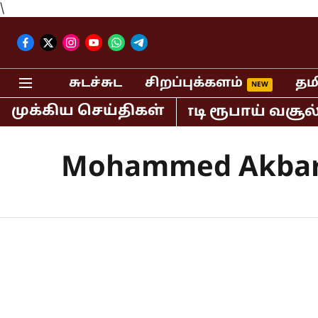
\
சுடச்சுட
சிறப்புக்களம்
தம
முக்கிய செய்திகள்
யாவில் மட்டும் 400 கோடி ரூபாய் வசூல்
Mohammed Akbar