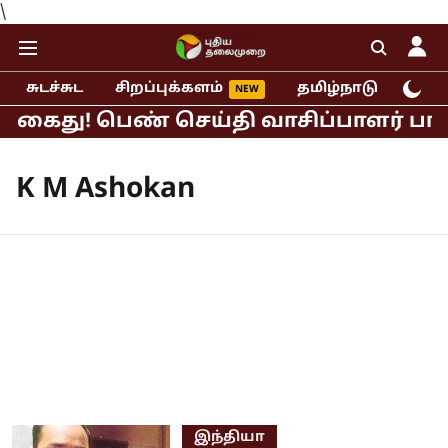
\
சுடச்சுட
சிறப்புக்களம்
தமிழ்நாடு
இந்
் கைது! பெண் செய்தி வாசிப்பாளர் பாலி
K M Ashokan
இந்தியா