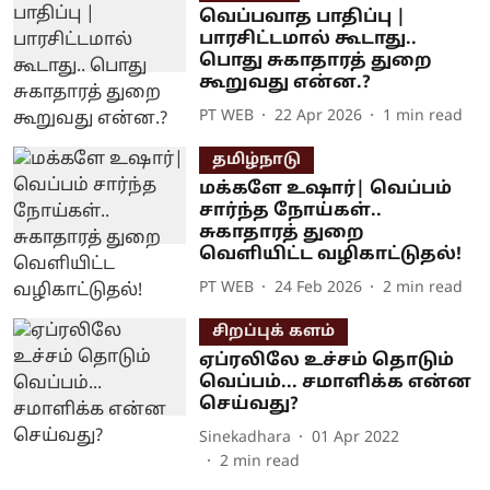
வெப்பவாத பாதிப்பு |
பாரசிட்டமால் கூடாது..
பொது சுகாதாரத் துறை
கூறுவது என்ன.?
PT WEB
22 Apr 2026
1
min read
தமிழ்நாடு
மக்களே உஷார்| வெப்பம்
சார்ந்த நோய்கள்..
சுகாதாரத் துறை
வெளியிட்ட வழிகாட்டுதல்!
PT WEB
24 Feb 2026
2
min read
சிறப்புக் களம்
ஏப்ரலிலே உச்சம் தொடும்
வெப்பம்... சமாளிக்க என்ன
செய்வது?
Sinekadhara
01 Apr 2022
2
min read