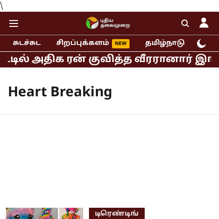
\
சுடச்சுட
சிறப்புக்களம்
தமிழ்நாடு
இந்
ட்டில் அதிக ரன் குவித்த வீரரானார் இங்
Heart Breaking
டிரெண்டிங்