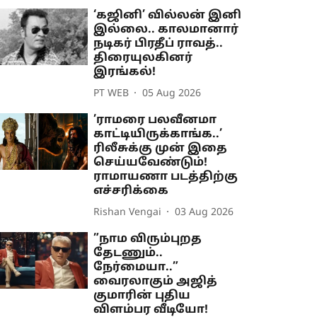
‘கஜினி’ வில்லன் இனி
இல்லை.. காலமானார்
நடிகர் பிரதீப் ராவத்..
திரையுலகினர்
இரங்கல்!
PT WEB
05 Aug 2026
’ராமரை பலவீனமா
காட்டியிருக்காங்க..’
ரிலீசுக்கு முன் இதை
செய்யவேண்டும்!
ராமாயணா படத்திற்கு
எச்சரிக்கை
Rishan Vengai
03 Aug 2026
”நாம விரும்புறத
தேடணும்..
நேர்மையா..”
வைரலாகும் அஜித்
குமாரின் புதிய
விளம்பர வீடியோ!