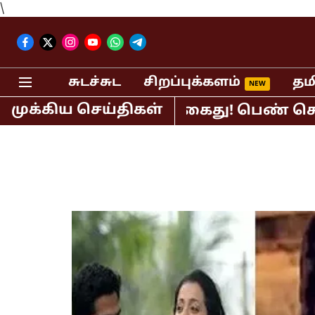
\
சுடச்சுட
சிறப்புக்களம்
தம
முக்கிய செய்திகள்
பி.ஆர்.சுந்தர் கைது! பெண் செய்தி வாச