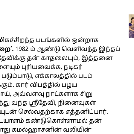
மிகச்சிறந்த படங்களில் ஒன்றாக
றை’.
1982-ம் ஆண்டு வெளிவந்த இந்தப்
்ரீதேவிக்கு தன் காதலையும், இத்தனை
ையும் புரியவைக்க, நடிகர்
டும்பாடு, எக்காலத்தில் படம்
ும். கார் விபத்தில் பழய
ய், அவ்வளவு நாட்களாக சிறு
்து வந்த ஸ்ரீதேவி, நினைவுகள்
ையுடன் செல்வதற்காக எத்தனிப்பார்.
டையாளம் கண்டுகொள்ளாமல் தன்
 போது கமல்ஹாசனின் வலியின்