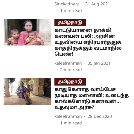
Sinekadhara
31 Aug 2021
1
min read
தமிழ்நாடு
காட்டுயானை தாக்கி
கணவன் பலி: அரசின்
உதவியை எதிர்பார்த்துக்
காத்திருக்கும் வடமாநில
பெண்!
kaleelrahman
05 Jan 2021
2
min read
தமிழ்நாடு
காதுகேளாத வாய்பேச
முடியாத மனைவி; உடைந்த
கால்களோடு கணவன்...
உதவுமா அரசு?
kaleelrahman
28 Dec 2020
1
min read